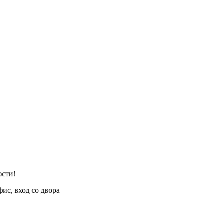
ости!
фис, вход со двора