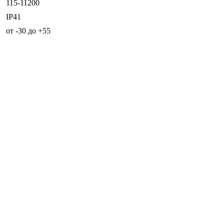
115-11200
IP41
от -30 до +55