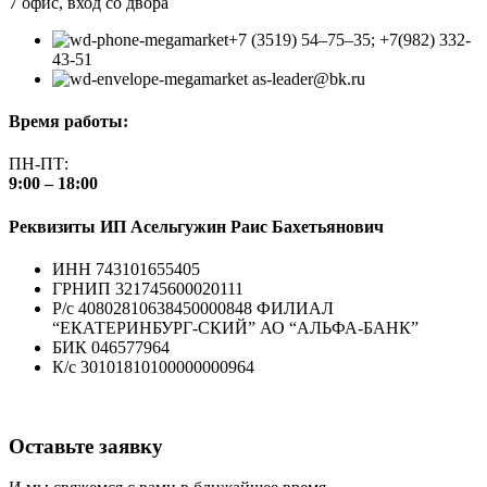
7 офис, вход со двора
+7 (3519) 54‒75‒35; +7(982) 332-
43-51
as-leader@bk.ru
Время работы:
ПН-ПТ:
9:00 –
18:00
Реквизиты ИП Асельгужин Раис Бахетьянович
ИНН 743101655405
ГРНИП 321745600020111
Р/с 40802810638450000848 ФИЛИАЛ
“ЕКАТЕРИНБУРГ-СКИЙ” АО “АЛЬФА-БАНК”
БИК 046577964
К/с 30101810100000000964
Оставьте заявку