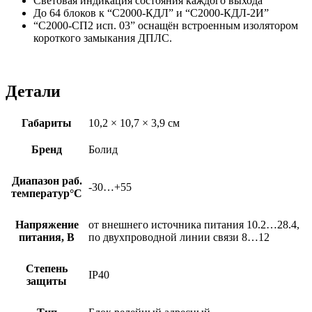
Световая индикация состояния каждого выхода
До 64 блоков к “С2000-КДЛ” и “С2000-КДЛ-2И”
“С2000-СП2 исп. 03” оснащён встроенным изолятором
короткого замыкания ДПЛС.
Детали
Габариты
10,2 × 10,7 × 3,9 см
Бренд
Болид
Диапазон раб.
-30…+55
температур°С
Напряжение
от внешнего источника питания 10.2…28.4,
питания, В
по двухпроводной линии связи 8…12
Степень
IP40
защиты