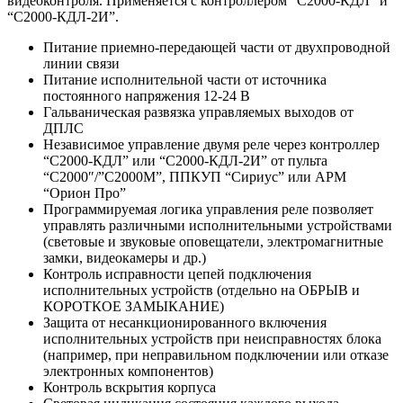
видеоконтроля. Применяется с контроллером “С2000-КДЛ” и
“С2000-КДЛ-2И”.
Питание приемно-передающей части от двухпроводной
линии связи
Питание исполнительной части от источника
постоянного напряжения 12-24 В
Гальваническая развязка управляемых выходов от
ДПЛС
Независимое управление двумя реле через контроллер
“С2000-КДЛ” или “С2000-КДЛ-2И” от пульта
“С2000″/”С2000М”, ППКУП “Сириус” или АРМ
“Орион Про”
Программируемая логика управления реле позволяет
управлять различными исполнительными устройствами
(световые и звуковые оповещатели, электромагнитные
замки, видеокамеры и др.)
Контроль исправности цепей подключения
исполнительных устройств (отдельно на ОБРЫВ и
КОРОТКОЕ ЗАМЫКАНИЕ)
Защита от несанкционированного включения
исполнительных устройств при неисправностях блока
(например, при неправильном подключении или отказе
электронных компонентов)
Контроль вскрытия корпуса