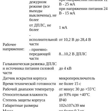
дежурном
В - 25 мА
режиме (все
при напряжении питания 24
выходы
В - 15 мА
выключены), не
более
от ДПЛС, не
1 мА
более
-
исполнительной
от 10,2 В до 28,4 В
части
Рабочее
напряжение:
- приемно-
передающей
8...10,2 В ДПЛС
части
Гальваническая развязка ДПЛС
и источника питания силовой
до 4 кВ
части
Датчик вскрытия корпуса
микропереключатель
Время технической готовности
не более 15 с
Рабочий диапазон температур
от минус 30 до +55°C
Относительная влажность
до 93% при +40°C
Степень защиты корпуса
IР40
Габаритные размеры
102х107х39 мм
Масса
не более 0,2 кг