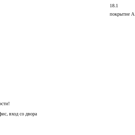
18.1
покрытие 
ости!
фис, вход со двора