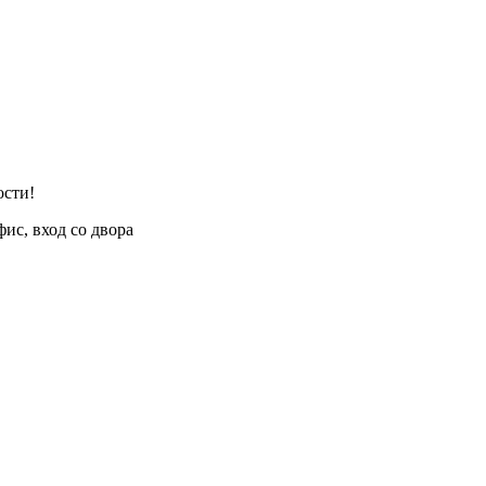
ости!
фис, вход со двора