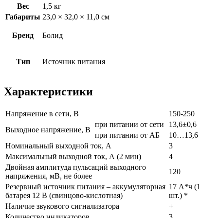
Вес
1,5 кг
Габариты
23,0 × 32,0 × 11,0 см
Бренд
Болид
Тип
Источник питания
Характеристики
Напряжение в сети, В
150-250
при питании от сети
13,6±0,6
Выходное напряжение, В
при питании от АБ
10…13,6
Номинальный выходной ток, А
3
Максимальный выходной ток, А (2 мин)
4
Двойная амплитуда пульсаций выходного
120
напряжения, мВ, не более
Резервный источник питания – аккумуляторная
17 А*ч (1
батарея 12 В (свинцово-кислотная)
шт.) *
Наличие звукового сигнализатора
+
Количество индикаторов
3