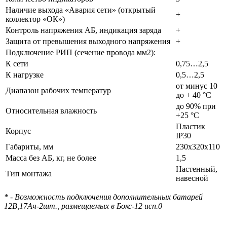
Наличие выхода «Авария сети» (открытый
+
коллектор «ОК»)
Контроль напряжения АБ, индикация заряда
+
Защита от превышения выходного напряжения
+
Подключение РИП (сечение провода мм2):
К сети
0,75…2,5
К нагрузке
0,5…2,5
от минус 10
Диапазон рабочих температур
до + 40 °C
до 90% при
Относительная влажность
+25 °C
Пластик
Корпус
IP30
Габариты, мм
230х320х110
Масса без АБ, кг, не более
1,5
Настенный,
Тип монтажа
навесной
* - Возможность подключения дополнительных батарей
12В,17Ач-2шт., размещаемых в Бокс-12 исп.0