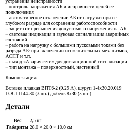
устранения неисправности
– контроль напряжения АБ и исправности цепей ее
подключения
– автоматическое отключение АБ от нагрузки при ее
глубоком разряде для сохранения работоспособности
– защита от превышения допустимого напряжения на АБ
– световая индикация и звуковая сигнализация аварийных
состояний
– работа на нагрузку с большими пусковыми токами без
разряда АБ: при включении исполнительных механизмов,
АСПТ и т.п.
– выход «Авария сети» для дистанционной сигнализации
– тип монтажа – поверхностный, настенный
Комплектация:
Вставка плавкая ВПТ6-2 (0,25 А), шуруп 1-4х30.20.019
ГОСТ1144-80 (3 шт.) дюбель 8х30 (3 шт.)
Детали
Вес
2,5 кг
Габариты
28,0 × 20,0 × 10,0 см