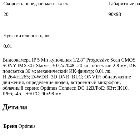
Скорость передачи макс. к/сек
Габаритные р
20
90х98
Чувствительность, лк
0.01
Видеокамера IP 5 Мп купольная 1/2.8″ Progressive Scan CMOS
SONY IMX307 Starvis; 3072х2048 -20 к/с; объектив 2.8 мм; ИК
подсветка 30 м; механический ИК-фильтр; 0.01 лк;
Н.264/H.265; D-WDR, 3D DNR, BLC; ONVIF; обнаружение
движения, определение людей, встроенный микрофон,
облачный сервис Optimus Connect; DC 12В/PoE; 6Вт; IK10,
IP66; -45…+50°C; 90х98 мм.
Детали
Бренд
Optimus