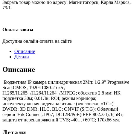
Забрать товар можно по адресу: Магнитогорск, Карла Маркса,
79/1.
Оплата заказа
Доступна онлайн-оплата на сайте
Описание
Детали
Описание
Бюджетная IP камера цилиндрическая 2Мп; 1/2.9” Progressive
Scan CMOS; 1920×1080-25 к/с;
H.265/H.265+/H.264/H.264+/MJPEG; объектив 2.8 мм; ИК
подсветка 30м; 0.01Лк; ROI; режим коридора;
интеллектуальная видеоаналитика: («человек», «ТС»);
DWDR; 3D DNR; HLC, BLC; ONVIF (S,T,G); Облачный
сервис Hik Connect; IP67; DC12В/PoE(IEEE 802.3af); 6,5Вт;
защита от перенапряжений TVS; -40…+60°C; 170х66 мм.
Детали