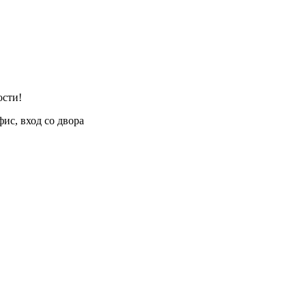
ости!
фис, вход со двора