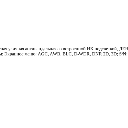
тная уличная антивандальная со встроенной ИК подсветкой, ДЕ
70 м; Экранное меню: AGC, AWB, BLC, D-WDR, DNR 2D, 3D; S/N: 