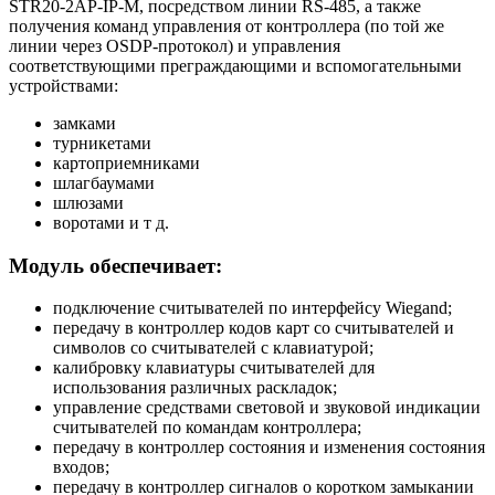
STR20-2АР-IP-М, посредством линии RS-485, а также
получения команд управления от контроллера (по той же
линии через OSDP-протокол) и управления
соответствующими преграждающими и вспомогательными
устройствами:
замками
турникетами
картоприемниками
шлагбаумами
шлюзами
воротами и т д.
Модуль обеспечивает:
подключение считывателей по интерфейсу Wiegand;
передачу в контроллер кодов карт со считывателей и
символов со считывателей с клавиатурой;
калибровку клавиатуры считывателей для
использования различных раскладок;
управление средствами световой и звуковой индикации
считывателей по командам контроллера;
передачу в контроллер состояния и изменения состояния
входов;
передачу в контроллер сигналов о коротком замыкании