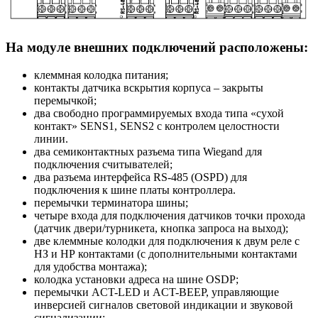
На модуле внешних подключений расположены:
клеммная колодка питания;
контакты датчика вскрытия корпуса – закрыты
перемычкой;
два свободно программируемых входа типа «сухой
контакт» SENS1, SENS2 с контролем целостности
линии.
два семиконтактных разъема типа Wiegand для
подключения считывателей;
два разъема интерфейса RS-485 (OSPD) для
подключения к шине платы контроллера.
перемычки терминатора шины;
четыре входа для подключения датчиков точки прохода
(датчик двери/турникета, кнопка запроса на выход);
две клеммные колодки для подключения к двум реле с
НЗ и НР контактами (с дополнительными контактами
для удобства монтажа);
колодка установки адреса на шине OSDP;
перемычки ACT-LED и ACT-BEEP, управляющие
инверсией сигналов световой индикации и звуковой
сигнализации;