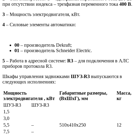
при отсутствии индекса – трехфазная переменного тока
400 В
.
3
– Мощность электродвигателя, кВт.
4
– Силовые элементы автоматики:
00
– производитель Dekraft;
01
– производитель Schneider Electric.
5
– Работа в адресной системе:
R3
– для подключения в АЛС
приборов протокола R3.
Шкафы управления задвижками
ШУЗ
-R3
выпускаются в
следующих исполнениях:
Мощность
Габаритные размеры,
Масса,
электродвигателя , кВт
(ВхШхГ), мм
кг
ШУЗ-R3
ШУЗ-R3
1,5
3,0
5,5
–
510х410х250
12
7,5
–