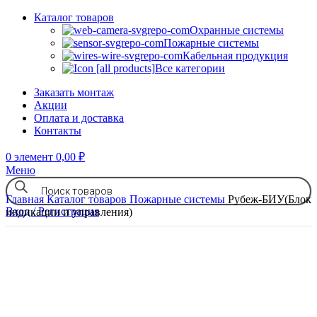
Каталог товаров
Охранные системы
Пожарные системы
Кабельная продукция
Все категории
Заказать монтаж
Акции
Оплата и доставка
Контакты
0
элемент
0,00
₽
Меню
Главная
Каталог товаров
Пожарные системы
Рубеж-БИУ(Блок
Вход / Регистрация
индикации и управления)