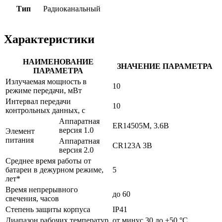
Тип
Радиоканальный
Характеристики
НАИМЕНОВАНИЕ
ЗНАЧЕНИЕ ПАРАМЕТРА
ПАРАМЕТРА
Излучаемая мощность в
10
режиме передачи, мВт
Интервал передачи
10
контрольных данных, с
Аппаратная
ER14505M, 3.6В
версия 1.0
Элемент
питания
Аппаратная
CR123A 3В
версия 2.0
Среднее время работы от
батареи в дежурном режиме,
5
лет*
Время непрерывного
до 60
свечения, часов
Степень защиты корпуса
IP41
Диапазон рабочих температур
от минус 30 до +50 °С