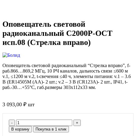
Оповещатель световой
радиоканальный С2000Р-ОСТ
исп.08 (Стрелка вправо)
Оповещатель световой радиоканальный “Стрелка вправо”, f-
раб.866…869,2 МГц, 10 РЧ каналов, дальность связи ≤600 м
v.1, ≤1200 м v.2, t-свечения ≤40 ч, элементы питания: v.1 – 3.6
В (ER14505M (АА)- 2 шт.; v.2 – 3 В (CR123A)- 2 шт., IP41, t-
раб.-30…+55°C, габ.размеры 303х112х33 мм.
3 093,00
₽
шт
В корзину
Покупка в 1 клик