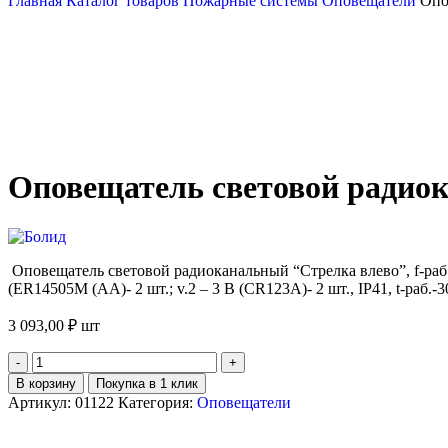
Главная
Каталог товаров
Пожарные системы
Оповещатели
Опо
Оповещатель световой радиок
Оповещатель световой радиоканальный “Стрелка влево”, f-раб.8
(ER14505M (АА)- 2 шт.; v.2 – 3 В (CR123A)- 2 шт., IP41, t-раб
3 093,00
₽
шт
В корзину
Покупка в 1 клик
Артикул:
01122
Категория:
Оповещатели