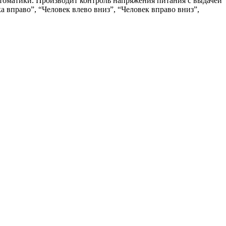
томатики. Производит контроль напряжения питания с выдачей
 вправо”, “Человек влево вниз”, “Человек вправо вниз”,