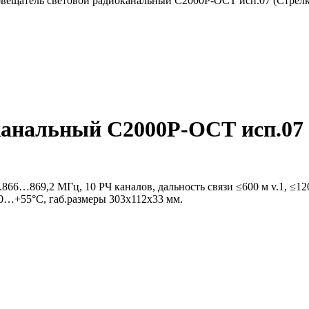
вещатель световой радиоканальный С2000Р-ОСТ исп.07 (Стрелк
анальный С2000Р-ОСТ исп.07 
66…869,2 МГц, 10 РЧ каналов, дальность связи ≤600 м v.1, ≤1200 
.-30…+55°C, габ.размеры 303х112х33 мм.