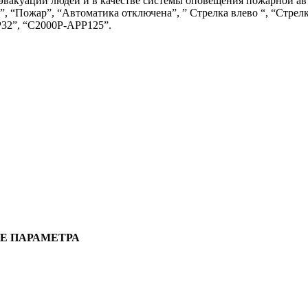
 эвакуации людей и в качестве системы оповещения пожарной ав
 “Пожар”, “Автоматика отключена”, ” Стрелка влево “, “Стрелка
Р32”, “С2000Р-АРР125”.
Е ПАРАМЕТРА