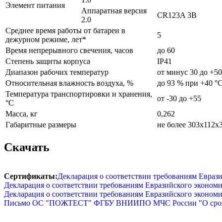
Элемент питания
Аппаратная версия
CR123A 3В
2.0
Среднее время работы от батареи в
5
дежурном режиме, лет*
Время непрерывного свечения, часов
до 60
Степень защиты корпуса
IP41
Диапазон рабочих температур
от минус 30 до +50
Относительная влажность воздуха, %
до 93 % при +40 °
Температура транспортировки и хранения,
от -30 до +55
°С
Масса, кг
0,262
Габаритные размеры
не более 303х112х
Скачать
Сертификаты:
Декларация о соответствии требованиям Евраз
Декларация о соответствии требованиям Евразийского экономи
Декларация о соответствии требованиям Евразийского экономи
Письмо ОС "ПОЖТЕСТ" ФГБУ ВНИИПО МЧС России "О сроках 