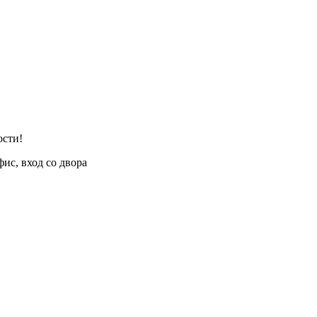
ости!
фис, вход со двора