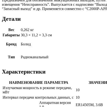
Предназначен для обозначения эвакуационных выходов, путей
извещения “Неисправность”. Выпускается с надписями “Выход”,
“Запасный выход” и др. Применяется совместно с “С2000Р-АР
Детали
Вес
0,262 кг
Габариты
30,3 × 11,2 × 3,3 см
Бренд
Болид
Тип
Радиоканальный
Характеристики
НАИМЕНОВАНИЕ ПАРАМЕТРА
ЗНАЧЕНИ
Излучаемая мощность в режиме передачи,
10
мВт
Интервал передачи контрольных данных, с
10
Аппаратная версия
ER14505M, 3.6В
1.0