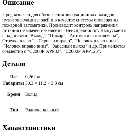
Описание
Предназначен для обозначения эвакуационных выходов,
путей эвакуации людей и в качестве системы оповещения
пожарной автоматики. Производит контроль напряжения
питания с выдачей извещения “Неисправность”. Выпускается
с надписями “Выход”, “Пожар”, “Автоматика отключена”, ”
Стрелка влево “, “Стрелка вправо”, “Человек влево вниз”,
“Человек вправо вниз”, “Запасный выход” и др. Применяется
совместно с “С2000Р-АРР32”, “С2000Р-АРР125”.
Детали
Вес
0,262 кг
Габариты
30,3 × 11,2 × 3,3 см
Бренд
Болид
Тип
Радиоканальный
Характеристики