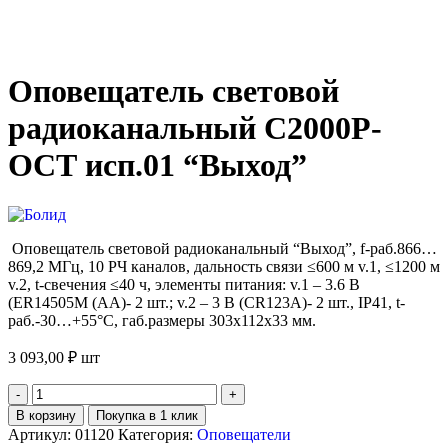
Оповещатель световой
радиоканальный С2000Р-
ОСТ исп.01 “Выход”
Оповещатель световой радиоканальный “Выход”, f-раб.866…
869,2 МГц, 10 РЧ каналов, дальность связи ≤600 м v.1, ≤1200 м
v.2, t-свечения ≤40 ч, элементы питания: v.1 – 3.6 В
(ER14505M (АА)- 2 шт.; v.2 – 3 В (CR123A)- 2 шт., IP41, t-
раб.-30…+55°C, габ.размеры 303х112х33 мм.
3 093,00
₽
шт
В корзину
Покупка в 1 клик
Артикул:
01120
Категория:
Оповещатели