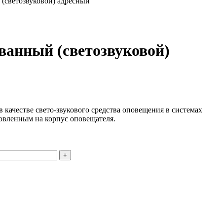
светозвуковой) адресный
анный (светозвуковой)
ачестве свето-звукового средства оповещения в системах
овленным на корпус оповещателя.