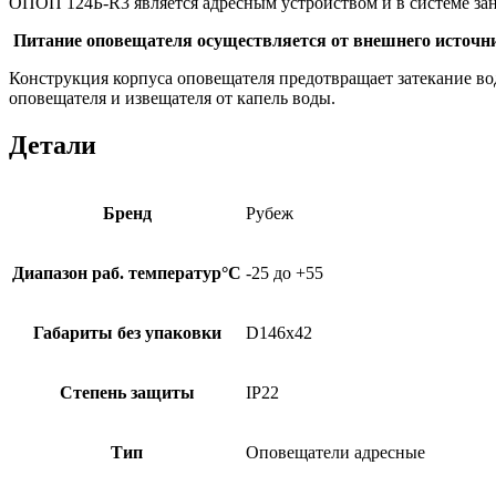
ОПОП 124Б-R3 является адресным устройством и в системе зан
Питание оповещателя осуществляется от внешнего источн
Конструкция корпуса оповещателя предотвращает затекание во
оповещателя и извещателя от капель воды.
Детали
Бренд
Рубеж
Диапазон раб. температур°С
-25 до +55
Габариты без упаковки
D146x42
Степень защиты
IР22
Тип
Оповещатели адресные