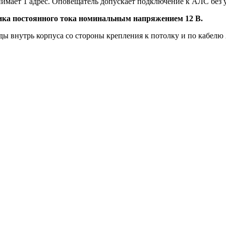
имает 1 адрес. Оповещатель допускает подключение к АЛС без у
ика постоянного тока номинальным напряжением 12 В.
ды внутрь корпуса со стороны крепления к потолку и по кабел