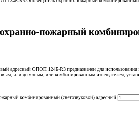
П 124Б-R3.Оповещатель охранно-пожарный комбинированный (
хранно-пожарный комбиниров
ый адресный ОПОП 124Б-R3 предназначен для использования в к
ловым, или дымовым, или комбинированным извещателем, устан
ожарный комбинированный (светозвуковой) адресный