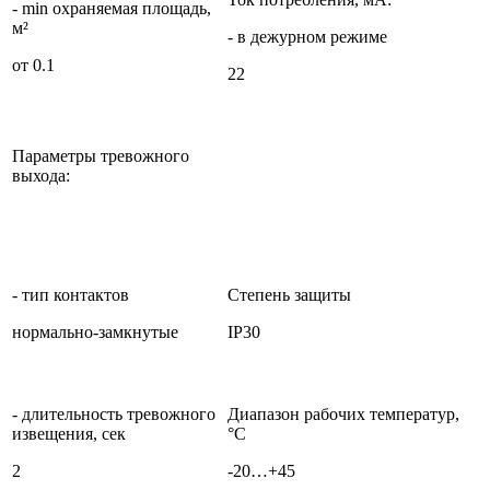
- min охраняемая площадь,
м²
- в дежурном режиме
от 0.1
22
Параметры тревожного
выхода:
- тип контактов
Степень защиты
нормально-замкнутые
IP30
- длительность тревожного
Диапазон рабочих температур,
извещения, сек
°С
2
-20…+45