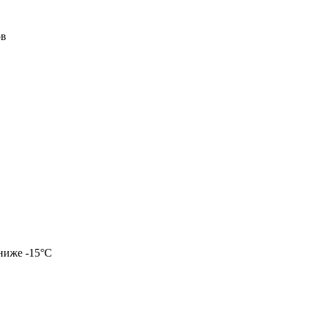
ов
 ниже -15°С