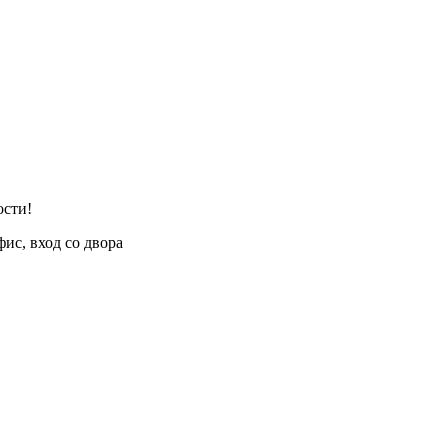
ости!
фис, вход со двора