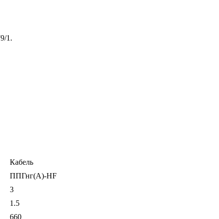
9/1.
Кабель
ППГнг(A)-HF
3
1.5
660