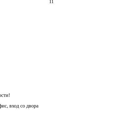
11
ости!
фис, вход со двора