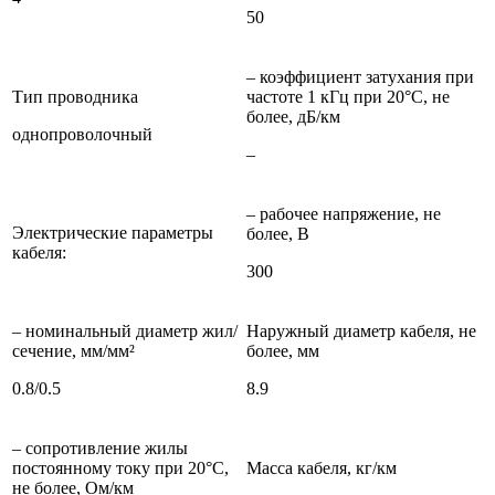
50
– коэффициент затухания при
Тип проводника
частоте 1 кГц при 20°C, не
более, дБ/км
однопроволочный
–
– рабочее напряжение, не
Электрические параметры
более, В
кабеля:
300
– номинальный диаметр жил/
Наружный диаметр кабеля, не
сечение, мм/мм²
более, мм
0.8/0.5
8.9
– сопротивление жилы
постоянному току при 20°C,
Масса кабеля, кг/км
не более, Ом/км