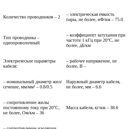
– электрическая емкость
Количество проводников – 2
пары, не более, нФ/км – 75.0
– коэффициент затухания при
Тип проводника –
частоте 1 кГц при 20°С, не
однопроволочный
более, дБ/км
Электрические параметры
– рабочее напряжение, не
кабеля:
более, В –
– номинальный диаметр жил/
Наружный диаметр кабеля,
сечение, мм/мм² – 0.8/0.5
не более, мм – 6.6
– сопротивление жилы
постоянному току при 20°С,
Масса кабеля, кг/км – 38.6
не более, Ом/км – 36
– сопротивление изоляции