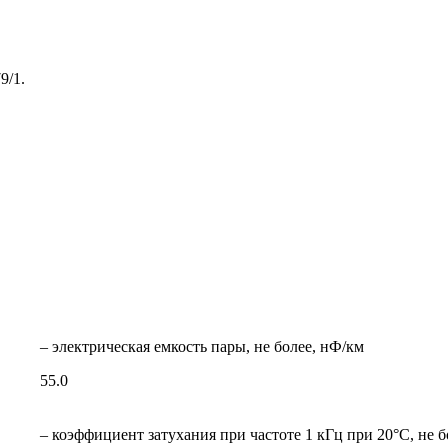
9/1.
– электрическая емкость пары, не более, нФ/км
55.0
– коэффициент затухания при частоте 1 кГц при 20°С, не б