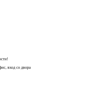
ости!
фис, вход со двора