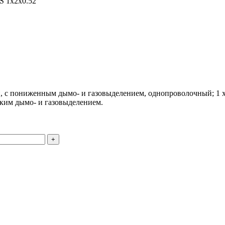
 1x2x0.52
 с пониженным дымо- и газовыделением, однопроволочный; 1 х
ким дымо- и газовыделением.