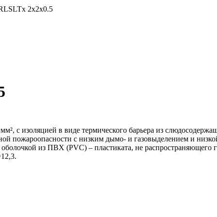
LSLTx 2х2х0.5
5
м², с изоляцией в виде термического барьера из слюдосодержа
ной пожароопасности c низким дымо- и газовыделением и низк
 оболочкой из ПВХ (PVC) – пластиката, не распространяющего 
12,3.