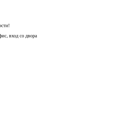
ости!
фис, вход со двора