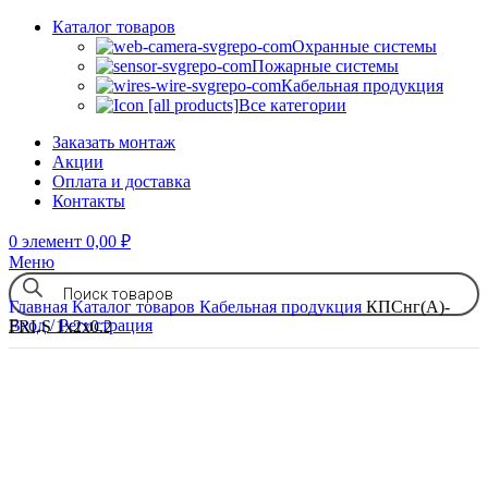
Каталог товаров
Охранные системы
Пожарные системы
Кабельная продукция
Все категории
Заказать монтаж
Акции
Оплата и доставка
Контакты
0
элемент
0,00
₽
Меню
Главная
Каталог товаров
Кабельная продукция
КПСнг(А)-
Вход / Регистрация
FRLS 1х2х0.2