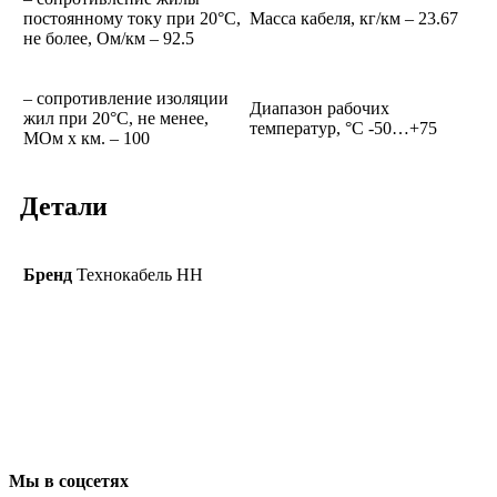
постоянному току при 20°С,
Масса кабеля, кг/км – 23.67
не более, Ом/км – 92.5
– сопротивление изоляции
Диапазон рабочих
жил при 20°C, не менее,
температур, °С -50…+75
МОм х км. – 100
Детали
Бренд
Технокабель НН
Мы в соцсетях