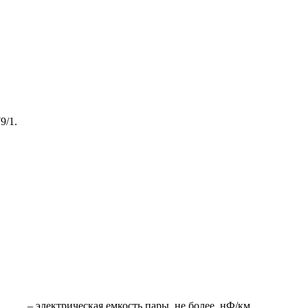
9/1.
– электрическая емкость пары, не более, нФ/км