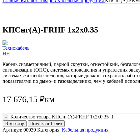
Главная
Каталог товаров
Кабельная продукция
КПСнг(А)-FRHF
КПСнг(А)-FRHF 1х2х0.35
Кабель симметричный, парной скрутки, огнестойкий, безгалог
сигнализации (ОПС), системах оповещения и управления эвак
системах жизнеобеспечения, которые должны сохранять работо
показателями по дымо- и газовыделению, чем у кабелей испол
17 676,15
₽
км
Количество товара КПСнг(А)-FRHF 1х2х0.35
В корзину
Покупка в 1 клик
Артикул:
00939
Категория:
Кабельная продукция