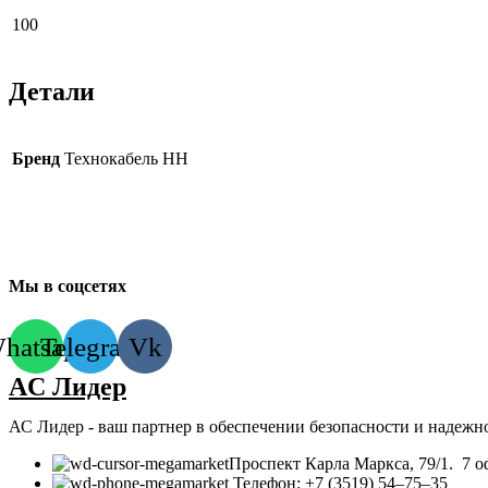
100
Детали
Бренд
Технокабель НН
Мы в соцсетях
hatsapp
Telegram
Vk
AC Лидер
АС Лидер - ваш партнер в обеспечении безопасности и надежн
​Проспект Карла Маркса, 79/1. 7 о
Телефон: +7 (3519) 54‒75‒35