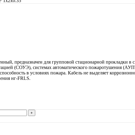
 1х2х0.35
енный, предназначен для групповой стационарной прокладки в с
уацией (СОУЭ), системах автоматического пожаротушения (АУП
способность в условиях пожара. Кабель не выделяет коррозион
нения нг-FRLS.