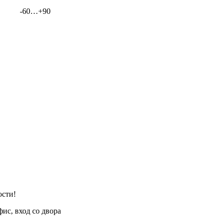
-60…+90
ости!
фис, вход со двора