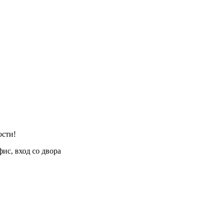
ости!
фис, вход со двора