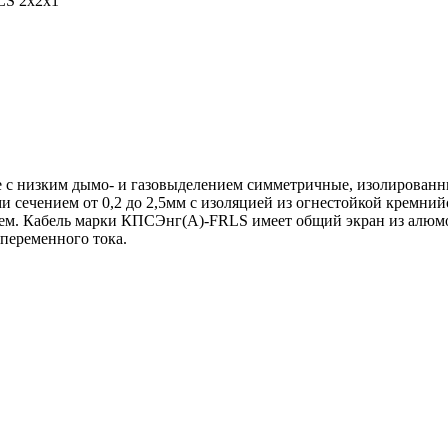
S 2х2х1
 с низким дымо- и газовыделением симметричные, изолированны
сечением от 0,2 до 2,5мм с изоляцией из огнестойкой кремний
ем. Кабель марки КПСЭнг(А)-FRLS имеет общий экран из алюмо
переменного тока.