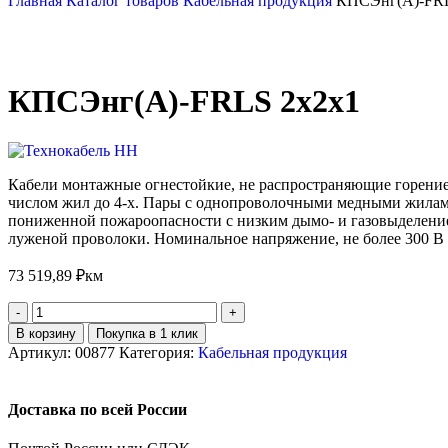
Главная
Каталог товаров
Кабельная продукция
КПСЭнг(А)-FRL
КПСЭнг(А)-FRLS 2х2х1
Кабели монтажные огнестойкие, не распространяющие горение
числом жил до 4-х. Пары с однопроволочными медными жилами 
пониженной пожароопасности с низким дымо- и газовыделени
луженой проволоки. Номинальное напряжение, не более 300 В 
73 519,89
₽
км
В корзину
Покупка в 1 клик
Артикул:
00877
Категория:
Кабельная продукция
Доставка по всей России