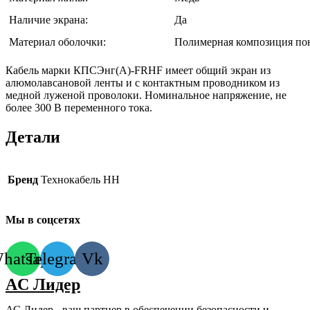
Наличие экрана:
Да
Материал оболочки:
Полимерная композиция пон
Кабель марки КПСЭнг(А)-FRHF имеет общий экран из
алюмолавсановой ленты и с контактным проводником из
медной луженой проволоки. Номинальное напряжение, не
более 300 В переменного тока.
Детали
Бренд
Технокабель НН
Мы в соцсетях
hatsapp
Telegram
Vk
AC Лидер
АС Лидер - ваш партнер в обеспечении безопасности и