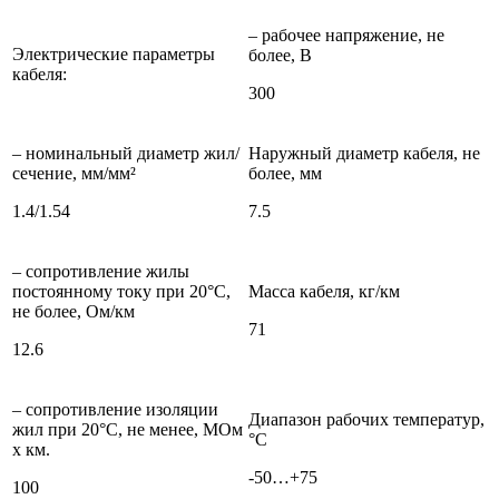
– рабочее напряжение, не
Электрические параметры
более, В
кабеля:
300
– номинальный диаметр жил/
Наружный диаметр кабеля, не
сечение, мм/мм²
более, мм
1.4/1.54
7.5
– сопротивление жилы
постоянному току при 20°С,
Масса кабеля, кг/км
не более, Ом/км
71
12.6
– сопротивление изоляции
Диапазон рабочих температур,
жил при 20°C, не менее, МОм
°С
х км.
-50…+75
100