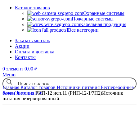
Каталог товаров
Охранные системы
Пожарные системы
Кабельная продукция
Все категории
Заказать монтаж
Акции
Оплата и доставка
Контакты
0
элемент
0,00
₽
Меню
Главная
Каталог товаров
Источники питания
Бесперебойные
Вход / Регистрация
блоки питания
РИП-12 исп.11 (РИП-12-1/7П2)Источник
питания резервированный.