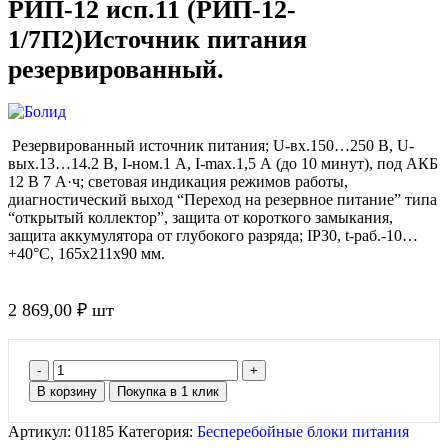
РИП-12 исп.11 (РИП-12-
1/7П2)Источник питания
резервированный.
Резервированный источник питания; U-вх.150…250 В, U-
вых.13…14.2 В, I-ном.1 А, I-max.1,5 А (до 10 минут), под АКБ
12 В 7 А·ч; световая индикация режимов работы,
диагностический выход “Переход на резервное питание” типа
“открытый коллектор”, защита от короткого замыкания,
защита аккумулятора от глубокого разряда; IP30, t-раб.-10…
+40°С, 165х211х90 мм.
2 869,00
₽
шт
В корзину
Покупка в 1 клик
Артикул:
01185
Категория:
Бесперебойные блоки питания