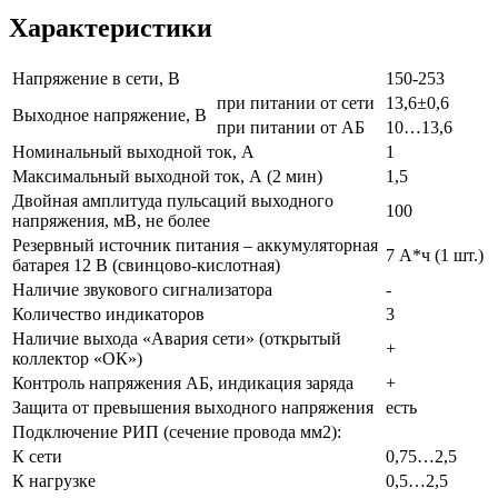
Характеристики
Напряжение в сети, В
150-253
при питании от сети
13,6±0,6
Выходное напряжение, В
при питании от АБ
10…13,6
Номинальный выходной ток, А
1
Максимальный выходной ток, А (2 мин)
1,5
Двойная амплитуда пульсаций выходного
100
напряжения, мВ, не более
Резервный источник питания – аккумуляторная
7 А*ч (1 шт.)
батарея 12 В (свинцово-кислотная)
Наличие звукового сигнализатора
-
Количество индикаторов
3
Наличие выхода «Авария сети» (открытый
+
коллектор «ОК»)
Контроль напряжения АБ, индикация заряда
+
Защита от превышения выходного напряжения
есть
Подключение РИП (сечение провода мм2):
К сети
0,75…2,5
К нагрузке
0,5…2,5