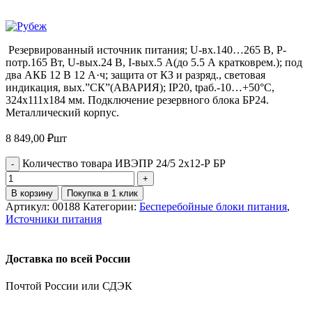
Резервированный источник питания; U-вх.140…265 В, P-
потр.165 Вт, U-вых.24 В, I-вых.5 А(до 5.5 А кратковрем.); под
два АКБ 12 В 12 А·ч; защита от КЗ и разряд., световая
индикация, вых.”СК”(АВАРИЯ); IP20, tраб.-10…+50°С,
324х111х184 мм. Подключение резервного блока БР24.
Металлический корпус.
8 849,00
₽
шт
Количество товара ИВЭПР 24/5 2х12-Р БР
В корзину
Покупка в 1 клик
Артикул:
00188
Категории:
Бесперебойные блоки питания
,
Источники питания
Доставка по всей России
Почтой России или СДЭК