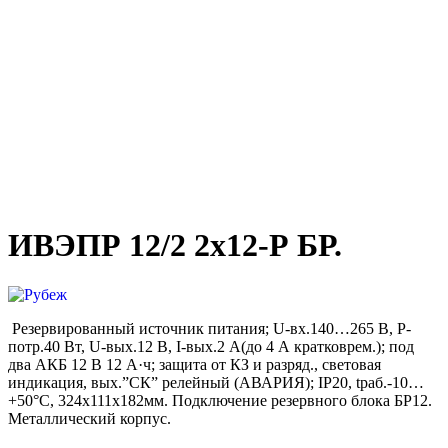
ИВЭПР 12/2 2х12-Р БР.
Резервированный источник питания; U-вх.140…265 В, P-
потр.40 Вт, U-вых.12 В, I-вых.2 А(до 4 А кратковрем.); под
два АКБ 12 В 12 А·ч; защита от КЗ и разряд., световая
индикация, вых.”СК” релейный (АВАРИЯ); IP20, tраб.-10…
+50°С, 324х111х182мм. Подключение резервного блока БР12.
Металлический корпус.