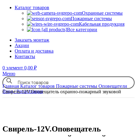
Каталог товаров
Охранные системы
Пожарные системы
Кабельная продукция
Все категории
Заказать монтаж
Акции
Оплата и доставка
Контакты
0
элемент
0,00
₽
Меню
Главная
Каталог товаров
Пожарные системы
Оповещатели
Вход / Регистрация
Свирель-12V.Оповещатель охранно-пожарный звуковой
Свирель-12V.Оповещатель