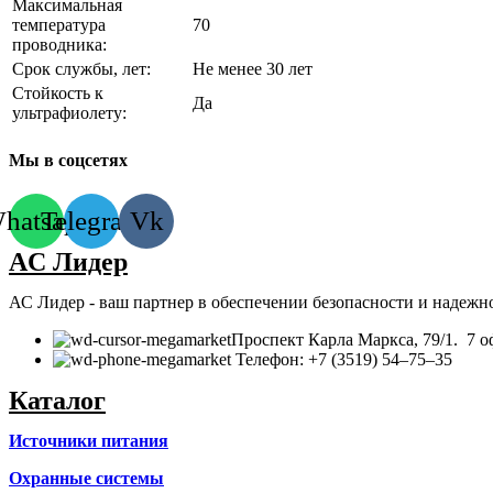
Максимальная
температура
70
проводника:
Срок службы, лет:
Не менее 30 лет
Стойкость к
Да
ультрафиолету:
Мы в соцсетях
hatsapp
Telegram
Vk
AC Лидер
АС Лидер - ваш партнер в обеспечении безопасности и надежн
​Проспект Карла Маркса, 79/1. 7 о
Телефон: +7 (3519) 54‒75‒35
Каталог
Источники питания
Охранные системы