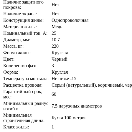
Наличие защитного
Нет
покрова:
Наличие экрана:
Нет
Конструкция жилы:
Однопроволочная
Материал жилы:
Медь
Номинальный ток, А:
25
Диаметр, мм:
10.7
Масса, кг:
220
Форма жилы:
Круглая
Цвет:
Черный
Количество фаз:
3
Форма:
Круглая
Температура монтажа:
Не ниже -15
Расцветка провода:
Серый (натуральный), коричневый, че
Гарантийный срок,
60
мес:
Минимальный радиус
7,5 наружных диаметров
изгиба:
Минимальная
Бухта 100 метров
строительная длина:
Класс жилы:
1