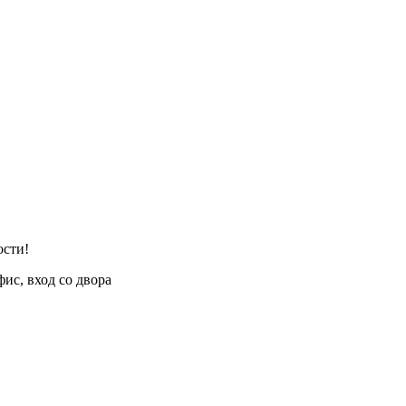
ости!
фис, вход со двора