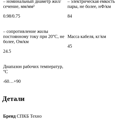
– номинальный диаметр жил/
– электрическая емкость
сечение, мм/мм²
пары, не более, нФ/км
0.98/0.75
84
– сопротивление жилы
постоянному току при 20°C, не
Масса кабеля, кг/км
более, Ом/км
45
24.5
Диапазон рабочих температур,
°С
-60…+90
Детали
Бренд
СПКБ Техно