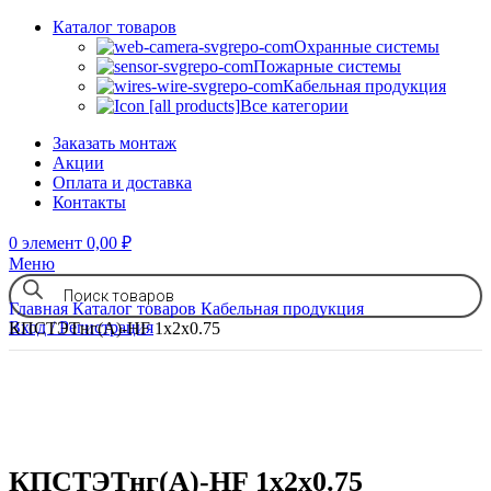
Каталог товаров
Охранные системы
Пожарные системы
Кабельная продукция
Все категории
Заказать монтаж
Акции
Оплата и доставка
Контакты
0
элемент
0,00
₽
Меню
Главная
Каталог товаров
Кабельная продукция
Вход / Регистрация
КПСТЭТнг(А)-HF 1х2х0.75
КПСТЭТнг(А)-HF 1х2х0.75